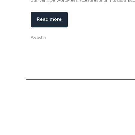
Bun venit pe WordPress. Acesta este primul tău articol
Read more
Posted in