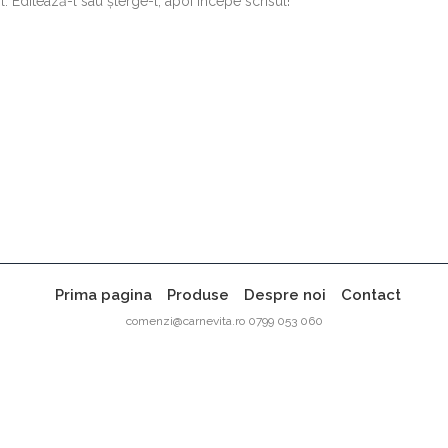
. Editează-l sau șterge-l, apoi începe scrisul!
Prima pagina
Produse
Despre noi
Contact
comenzi@carnevita.ro 0799 053 060