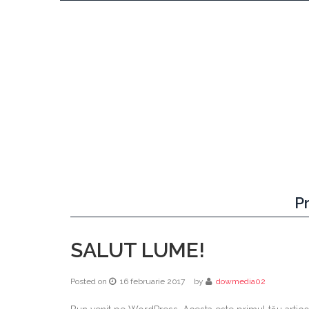
P
SALUT LUME!
Posted on
16 februarie 2017
by
dowmedia02