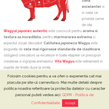
zona
excelentei
si
in ceea ce
priveste carne
de vita.
Wagyul japonez autentic
este cunoscut pentru
aroma si
textura sa incredibila
, pentru
marmorarea extrema
si
aspectul vizual deosebit.
Calitatea japoneza Wagyu
este
asigurata de
cele mai riguroase standarde de clasificare
,
obligand crescatorii sa exceleze in toate etapele ce presupun
cresterea si ingrijirea animalelor.
Vita Wagyu
este rafinament in
nuante de finete duse la limita.
Folosim cookies pentru a va oferi o experienta cat mai
placuta pe site-ul carnevita.ro. Mai multe detalii despre
politica noastra referitoare la protectia datelor cu caracter
Prima pagina
Produse
Despre noi
Contact
personal puteti vedea aici:
GDPR - Politica de
comenzi@carnevita.ro 0799 053 060
Confidentialitate
Accept